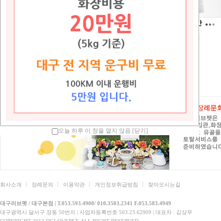
더보기
대구러브펫 <스톤> 제작은 진행중입…
아롱이
대구러브펫 2024년 1월 1일 휴무 입니다.
체리
대구러브펫 추석 연휴 휴무2023년9월29일~…
순자
대구러브펫 연휴 휴무(2022년2월1일~2일)
뭉치
대구러브펫 스톤 제작 과정입니다.
쪼꼬
오늘 하루 이 창을 열지 않음
[닫기]
회사소개
장례문의
이용약관
개인정보취급방침
찾아오시는길
대구러브펫 / 대구본점 | T.053.593.4900/ 010.3503.2341 F.053.583.4949
대구광역시 달서구 장동 50번지 | 사업자등록번호 503.23.62909 | 대표자 : 김상무