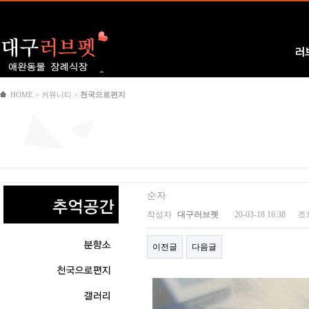
Logo
러
HOME > 커뮤니티 >
천국으로편지
순자
작성자
대구러브펫
20-03-18 16:38
조
이전글
다음글